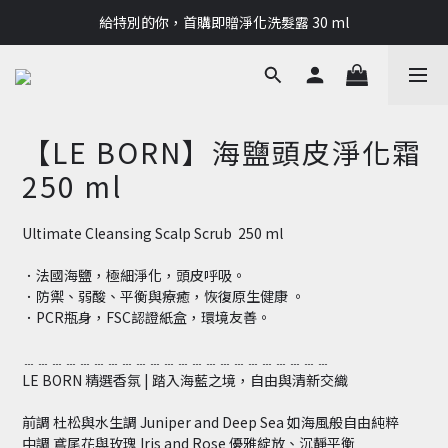
讓LE BORN成為你的夏季✨指定商品單件85折兩件8折
給特別的你，首購即贈淨化洗髮露 30 ml
讓LE BORN成為你的夏季✨指定商品單件85折兩件8折
【LE BORN】海鹽頭皮淨化霜
250 ml
Ultimate Cleansing Scalp Scrub  250 ml
．法國海鹽，極細淨化，頭皮呼吸。
．防禦、弱酸、平衡與療癒，恢復原生健康 。
．PCR瓶身，FSC認證紙盒，環境友善。
﹍﹍﹍﹍﹍﹍﹍﹍﹍﹍﹍﹍﹍﹍﹍﹍﹍﹍﹍﹍﹍﹍
LE BORN 精選香氛 | 踏入海藍之境，自由與清新交織
前調 杜松與水生調 Juniper and Deep Sea 如海風般自由純粹
中調 鳶尾花與玫瑰 Iris and Rose 優雅綻放、沉靜平衡