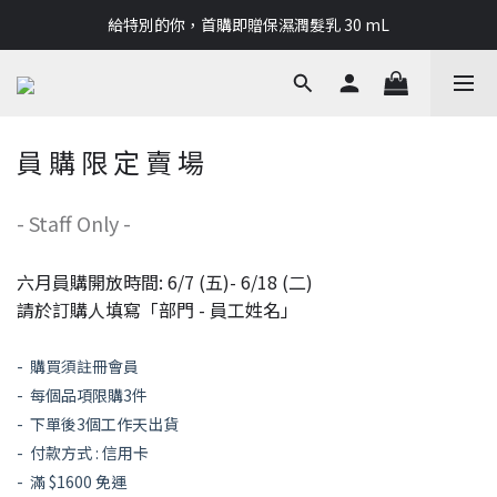
讓LE BORN成為你的夏季✨滿2000再送靜謐森林護手霜 50mL
給特別的你，首購即贈保濕潤髮乳 30 mL
讓LE BORN成為你的夏季✨滿2000再送靜謐森林護手霜 50mL
員 購 限 定 賣 場
- Staff Only -
六月員購開放時間: 6/7 (五)- 6/18 (二)
請於訂購人填寫「部門 - 員工姓名」
- 購買須註冊會員
- 每個品項限購3件
- 下單後3個工作天出貨
- 付款方式 : 信用卡
- 滿 $1600 免運