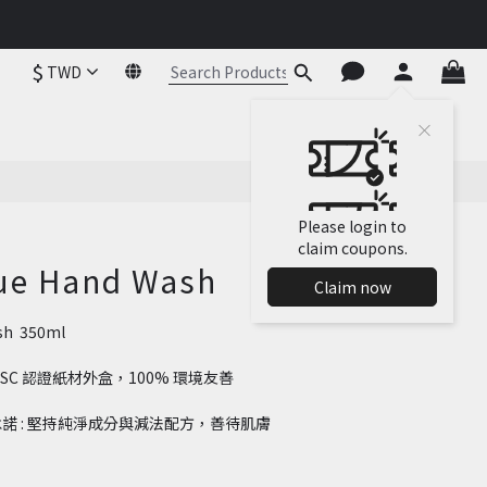
$
TWD
BUY NOW
Please login to
claim coupons.
ue Hand Wash
Claim now
h  350ml
FSC 認證紙材外盒，100% 環境友善
淨承諾 : 堅持純淨成分與減法配方，善待肌膚