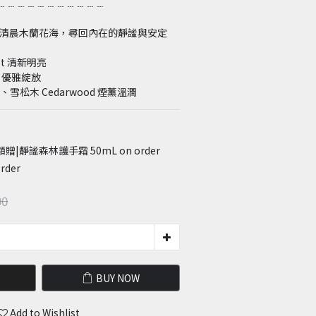
﹍﹍﹍﹍﹍﹍﹍﹍﹍﹍﹍
 | 於清晨木蘭花海，尋回內在的靜謐與安定
ot 清新明亮
ia 優雅綻放
is、雪松木 Cedarwood 煙薰溫潤
贈|靜謐森林護手霜 50mL on order
rder
00
BUY NOW
Add to Wishlist