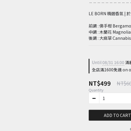
﹍﹍﹍﹍﹍﹍﹍﹍﹍﹍
LE BORN 精選香氛
前調 : 佛手柑 Bergam
中調 : 木蘭花 Magnol
後調 : 大麻草 Cannab
Until
08/31 16:00
滿額
全店滿1600免運 on o
NT$499
NT$6
Quantity
ADD TO CART