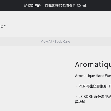
讓LE BORN成為你的夏季✨滿2000再送靜謐森林護手霜 50mL
給特別的你，首購即贈保濕潤髮乳 30 mL
讓LE BORN成為你的夏季✨滿2000再送靜謐森林護手霜 50mL
og
View All
/
Body Care
Aromatiq
Aromatique Hand Was
．PCR 再生塑膠瓶身+
．LE BORN 綠色潔
與地球