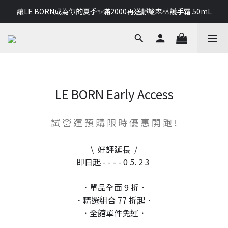
讓LE BORN成為你的夏季✨滿2000再送靜謐森林護手霜 50mL
讓LE BORN成為你的夏季✨滿2000再送靜謐森林護手霜 50mL
給特別的你，首購即贈保濕潤髮乳 30 mL
讓LE BORN成為你的夏季✨滿2000再送靜謐森林護手霜 50mL
LE BORN Early Access
試 營 運 預 購 限 時 優 惠 開 跑 !
\ 好評延長 /
即日起 - - - - 0 5. 2 3
．單品全面 9 折．
．精選組合 77 折起．
．全館單件免運．