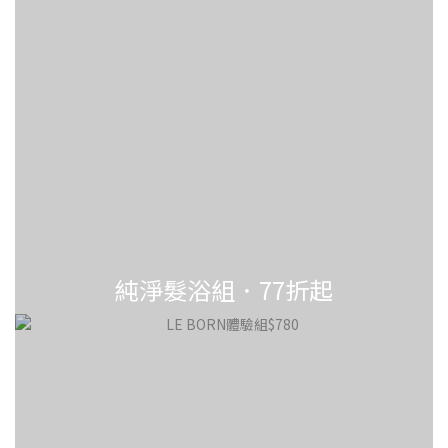
純淨髮浴組．77折起