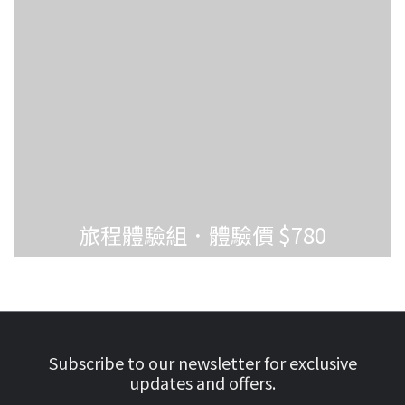
旅程體驗組．體驗價 $780
Subscribe to our newsletter for exclusive
updates and offers.