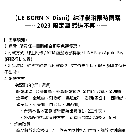
【LE BORN × Disni】純淨髮浴限時團購
----- 2023 限定團 錯過不再 -----
▏團購須知 :
1. 運費 : 購買任一團購組合即享免運優惠。
2.付款方式 : 線上刷卡 / ATM 虛擬帳號轉帳 / LINE Pay / Apple Pay
(僅限行動裝置)
3.出貨時間 : 訂單下訂完成付款後 2 - 3工作天出貨，假日及國定假日
不出貨。
4..配送方式 :
· 宅配到府(新竹貨運)
配送地區 : 台灣本島、外島配送範圍: 金門(金沙鎮、金湖鎮、
金寧鄉、金城鎮、烈嶼鄉、烏坵鄉)、 澎湖(馬公市、西嶼鄉、
望安鄉、七美鄉、白沙鄉、湖西鄉)。
· 台灣本島地區到貨時間為出貨後1 - 2工作天。
· 外島配送採取海運方式，到貨時間為出貨後 3 - 5 日。
· 超商取貨
商品將於出貨後 3 - 7 工作天內到達指定門市，請於收到簡訊