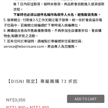
後 7 日內前往取貨。逾時未取貨，商品將會自動進入退貨退款
流程。
下單時也必須以證件名稱作為收件人大名，避免取貨失敗。
5. 發票開立 : 付款後3-5工作天開立電子發票。統一存於會員留存電
子信箱中，若需開立統編請於下單時填入統編欄位。
6. 團購組合皆為市售最優惠價格，不再參加全店優惠折扣、會員購
物金/點數折抵之活動。
7. 若有任何訂單疑問，請複製訂單編號來信客服信箱 :
service@leborncare.com，將由專人為您服務。
【DISNI 限定】專屬團購 73 折起
ADD TO CART
NT$3,350
NT$1,800 ~ NT$2,450